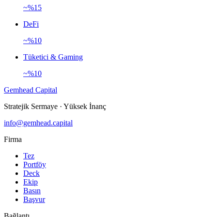
~%15
DeFi
~%10
Tüketici & Gaming
~%10
Gemhead Capital
Stratejik Sermaye · Yüksek İnanç
info@gemhead.capital
Firma
Tez
Portföy
Deck
Ekip
Basın
Başvur
Bağlantı