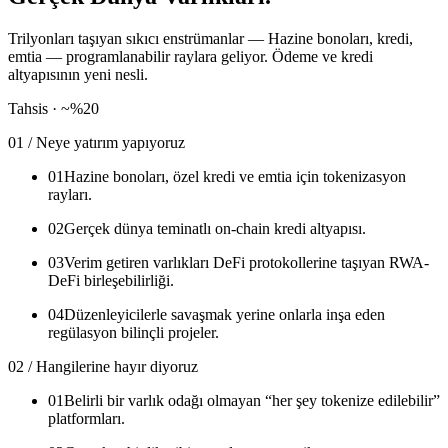
Trilyonları taşıyan sıkıcı enstrümanlar — Hazine bonoları, kredi,
emtia — programlanabilir raylara geliyor. Ödeme ve kredi
altyapısının yeni nesli.
Tahsis ·
~%20
01 / Neye yatırım yapıyoruz
01
Hazine bonoları, özel kredi ve emtia için tokenizasyon
rayları.
02
Gerçek dünya teminatlı on-chain kredi altyapısı.
03
Verim getiren varlıkları DeFi protokollerine taşıyan RWA-
DeFi birleşebilirliği.
04
Düzenleyicilerle savaşmak yerine onlarla inşa eden
regülasyon bilinçli projeler.
02 / Hangilerine hayır diyoruz
01
Belirli bir varlık odağı olmayan “her şey tokenize edilebilir”
platformları.