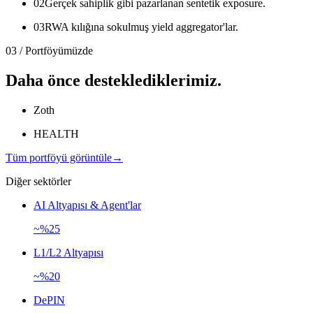
02
Gerçek sahiplik gibi pazarlanan sentetik exposure.
03
RWA kılığına sokulmuş yield aggregator'lar.
03 / Portföyümüzde
Daha önce desteklediklerimiz.
Zoth
HEALTH
Tüm portföyü görüntüle
→
Diğer sektörler
AI Altyapısı & Agent'lar
~%25
L1/L2 Altyapısı
~%20
DePIN