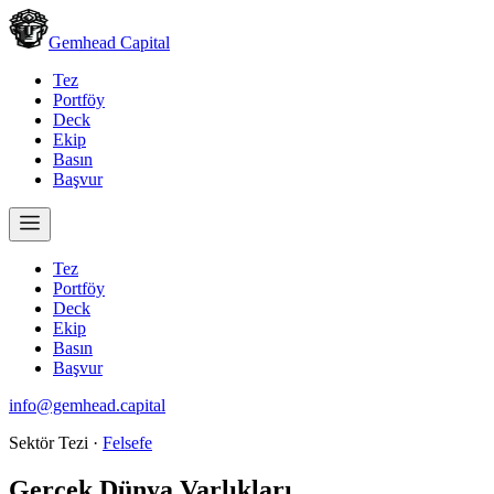
Gemhead Capital
Tez
Portföy
Deck
Ekip
Basın
Başvur
Tez
Portföy
Deck
Ekip
Basın
Başvur
info@gemhead.capital
Sektör Tezi ·
Felsefe
Gerçek Dünya Varlıkları
.